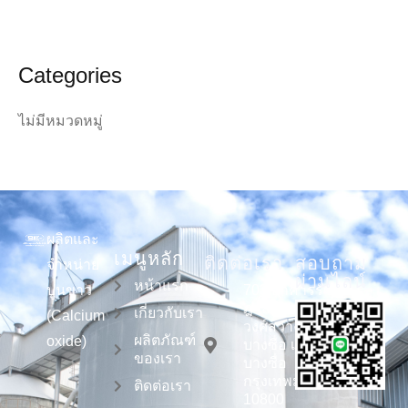
Categories
ไม่มีหมวดหมู่
ผลิตและ
เมนูหลัก
ติดต่อเรา
สอบถาม
จำหน่าย
ผ่านไลน์
หน้าแรก
ปูนขาว
703 อาคารรัช
ฎาสวีท ถนน
เกี่ยวกับเรา
(Calcium
วงศ์สว่าง แขวง
ผลิตภัณฑ์
oxide)
บางซื่อ เขต
ของเรา
บางซื่อ
กรุงเทพมหานคร
ติดต่อเรา
10800