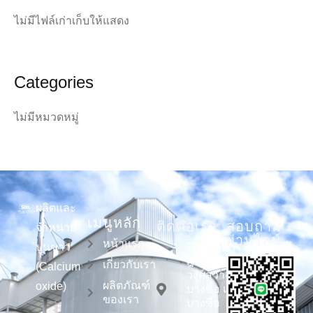
ไม่มีไฟล์เก่าเก็บให้แสดง
Categories
ไม่มีหมวดหมู่
ผลิตและ
เมนูหลัก
ติดต่อเรา
สอบถาม
จำหน่าย
ผ่านไลน์
หน้าแรก
ปูนขาว
703 อาคารรัช
ฎาสวีท ถนน
เกี่ยวกับเรา
(Calcium
วงศ์สว่าง แขวง
ผลิตภัณฑ์
oxide)
บางซื่อ เขต
ของเรา
บางซื่อ