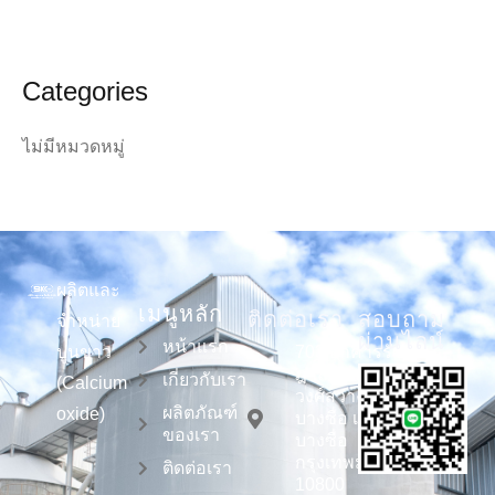
Categories
ไม่มีหมวดหมู่
ผลิตและ
เมนูหลัก
ติดต่อเรา
สอบถาม
จำหน่าย
ผ่านไลน์
หน้าแรก
ปูนขาว
703 อาคารรัช
ฎาสวีท ถนน
เกี่ยวกับเรา
(Calcium
วงศ์สว่าง แขวง
ผลิตภัณฑ์
oxide)
บางซื่อ เขต
ของเรา
บางซื่อ
กรุงเทพมหานคร
ติดต่อเรา
10800